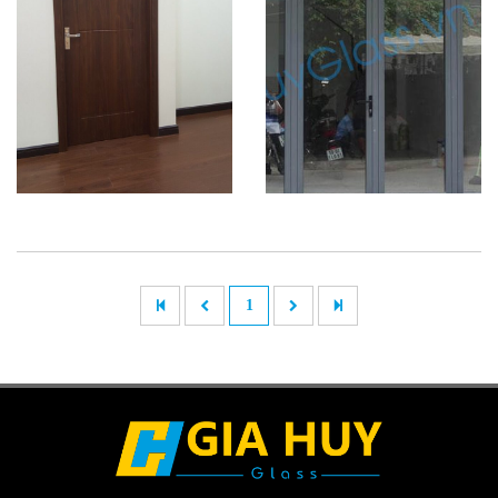
Thi công cửa
Thi công hệ
Composite
cửa nhôm
1