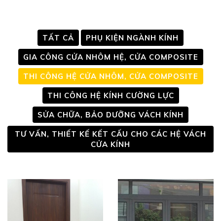
TẤT CẢ
PHỤ KIỆN NGÀNH KÍNH
GIA CÔNG CỬA NHÔM HỆ, CỬA COMPOSITE
THI CÔNG HỆ CỬA NHÔM, CỬA COMPOSITE
THI CÔNG HỆ KÍNH CƯỜNG LỰC
SỬA CHỮA, BẢO DƯỠNG VÁCH KÍNH
TƯ VẤN, THIẾT KẾ KẾT CẤU CHO CÁC HỆ VÁCH
CỬA KÍNH