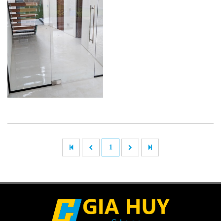
CỬA THỦY
LỰC
1