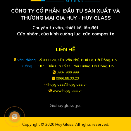
CÔNG TY CỔ PHẦN ĐẦU TƯ SẢN XUẤT VÀ
THƯƠNG MẠI GIA HUY
-
HUY GLASS
Chuyên tư vấn, thiết kế, lắp đặt
Cửa nhôm, cửa kính cường lực, cửa composite
LIÊN HỆ
Văn Phòng:
Số 09 TT20, KĐT Văn Phú, PHú La, Hà Đông, HN
Xưởng :
Khu Đấu Giá Tổ 11, Phú Lương, Hà Đông, HN
0907.966.999
0966.55.33.23
huyglass@huyglass.vn
www.huyglass.vn
Giahuyglass.,jsc
Copyright © 2020
Huy Glass
. All rights reserved.