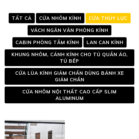
TẤT CẢ
CỬA NHÔM KÍNH
CỬA THỦY LỰC
VÁCH NGĂN VĂN PHÒNG KÍNH
CABIN PHÒNG TẮM KÍNH
LAN CAN KÍNH
KHUNG NHÔM, CÁNH KÍNH CHO TỦ QUẦN ÁO,
TỦ BẾP
CỬA LÙA KÍNH GIẢM CHẤN DÙNG BÁNH XE
GIẢM CHẤN
CỬA NHÔM NỘI THẤT CAO CẤP SLIM
ALUMINUM